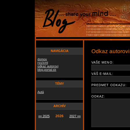
Odkaz autorovi
NAVIGÁCIA
domov
VAŠE MENO:
rss/xml
odkaz autorovi
blog.portal.sk
VÁŠ E-MAIL:
TÉMY
PREDMET ODKAZU:
Autá
ODKAZ:
ARCHÍV
2026
«« 2025
2027 »»