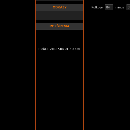
ODKAZY
Koľko je
mínus
ROZŠÍRENIA
POČET ZHLIADNUTÍ:
3730